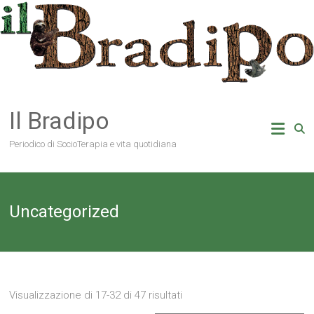
Vai
al
contenuto
Il Bradipo
Periodico di SocioTerapia e vita quotidiana
Uncategorized
Visualizzazione di 17-32 di 47 risultati