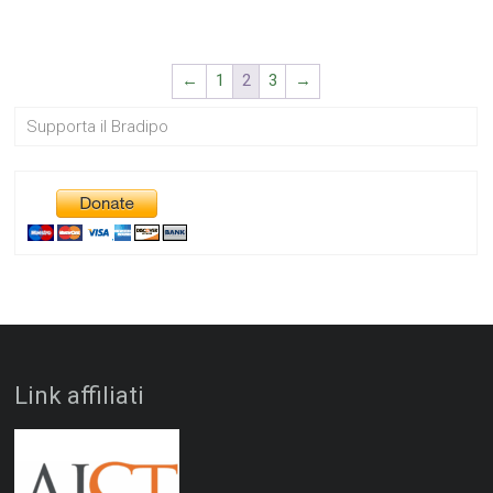
←
1
2
3
→
Supporta il Bradipo
Link affiliati